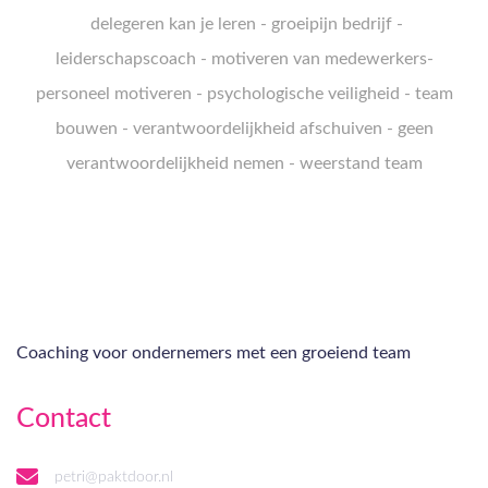
delegeren kan je leren
-
groeipijn bedrijf
-
leiderschapscoach
-
motiveren van medewerkers
-
personeel motiveren
-
psychologische veiligheid
-
team
bouwen
-
verantwoordelijkheid afschuiven
-
geen
verantwoordelijkheid nemen
-
weerstand team
Coaching voor ondernemers met een groeiend team
Contact
petri@paktdoor.nl