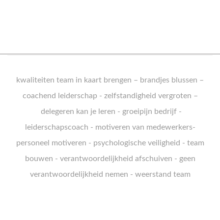
k
waliteiten team in kaart brengen
–
brandjes blussen
–
coachend leiderschap
-
zelfstandigheid vergroten
–
delegeren kan je leren
-
groeipijn bedrijf
-
leiderschapscoach
-
motiveren van medewerkers
-
personeel motiveren
-
psychologische veiligheid
-
team
bouwen
-
verantwoordelijkheid afschuiven
-
geen
verantwoordelijkheid nemen
-
weerstand team