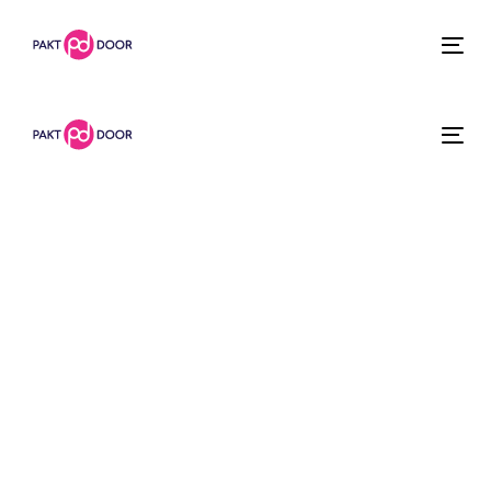
Skip
Skip
links
to
Tog
primary
navigation
Tog
Skip
to
content