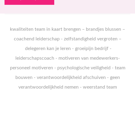
k
waliteiten team in kaart brengen
–
brandjes blussen
–
coachend leiderschap
-
zelfstandigheid vergroten
–
delegeren kan je leren
-
groeipijn bedrijf
-
leiderschapscoach
-
motiveren van medewerkers
-
personeel motiveren
-
psychologische veiligheid
-
team
bouwen
-
verantwoordelijkheid afschuiven
-
geen
verantwoordelijkheid nemen
-
weerstand team