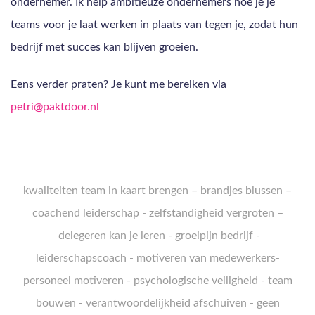
ondernemer. Ik help ambitieuze ondernemers hoe je je
teams voor je laat werken in plaats van tegen je, zodat hun
bedrijf met succes kan blijven groeien.
Eens verder praten? Je kunt me bereiken via
petri@paktdoor.nl
k
waliteiten team in kaart brengen
–
brandjes blussen
–
coachend leiderschap
-
zelfstandigheid vergroten
–
delegeren kan je leren
-
groeipijn bedrijf
-
leiderschapscoach
-
motiveren van medewerkers
-
personeel motiveren
-
psychologische veiligheid
-
team
bouwen
-
verantwoordelijkheid afschuiven
-
geen