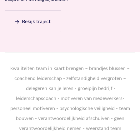
Bekijk traject
k
waliteiten team in kaart brengen
–
brandjes blussen
–
coachend leiderschap
-
zelfstandigheid vergroten
–
delegeren kan je leren
-
groeipijn bedrijf
-
leiderschapscoach
-
motiveren van medewerkers
-
personeel motiveren
-
psychologische veiligheid
-
team
bouwen
-
verantwoordelijkheid afschuiven
-
geen
verantwoordelijkheid nemen
-
weerstand team