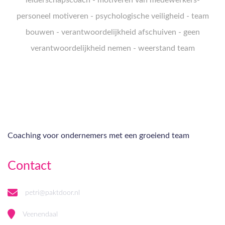
leiderschapscoach
-
motiveren van medewerkers
-
personeel motiveren
-
psychologische veiligheid
-
team
bouwen
-
verantwoordelijkheid afschuiven
-
geen
verantwoordelijkheid nemen
-
weerstand team
Coaching voor ondernemers met een groeiend team
Contact
petri@paktdoor.nl
Veenendaal