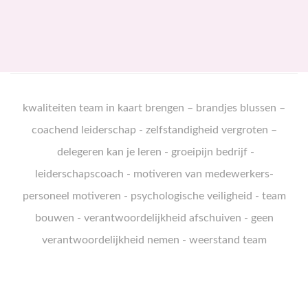
k
waliteiten team in kaart brengen
–
brandjes blussen
–
coachend leiderschap
-
zelfstandigheid vergroten
–
delegeren kan je leren
-
groeipijn bedrijf
-
leiderschapscoach
-
motiveren van medewerkers
-
personeel motiveren
-
psychologische veiligheid
-
team
bouwen
-
verantwoordelijkheid afschuiven
-
geen
verantwoordelijkheid nemen
-
weerstand team